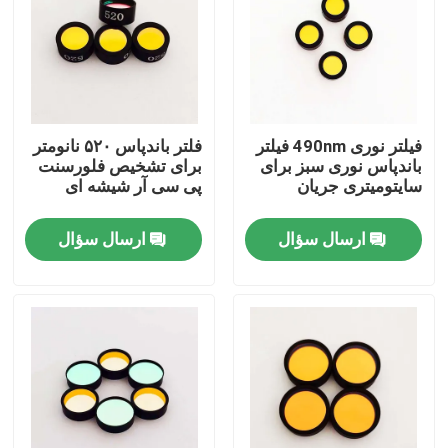
فیلتر نوری 490nm فیلتر
فلتر باندپاس ۵۲۰ نانومتر
باندپاس نوری سبز برای
برای تشخیص فلورسنت
سایتومیتری جریان
پی سی آر شیشه ای
ارسال سؤال
ارسال سؤال
خانه
محصولات
فیلم های