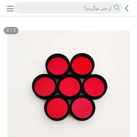
3
/
2