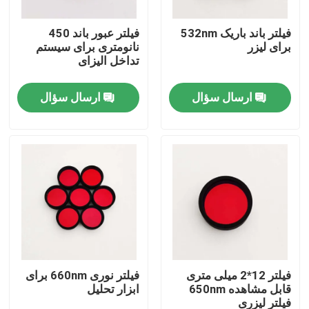
فیلتر باند باریک 532nm
فیلتر عبور باند 450
دربارهی ما
برای لیزر
نانومتری برای سیستم
تداخل الیزای
کارخانه تور
ارسال سؤال
ارسال سؤال
کنترل کیفیت
تماس با ما
درخواست نقل قول
فیلتر باندپاس نوری
فیلتر 12*2 میلی متری
فیلتر نوری 660nm برای
قابل مشاهده 650nm
ابزار تحلیل
فیلتر باند فلورسنت
فیلتر لیزری