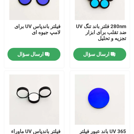
دربارهی ما
280nm فلتر باند تنگ UV
فیلتر باندپاس UV برای
ضد تقلب برای ابزار
لامپ جیوه ای
کارخانه تور
تجزیه و تحلیل
ارسال سؤال
ارسال سؤال
کنترل کیفیت
تماس با ما
درخواست نقل قول
فیلتر باندپاس نوری
فیلتر باند فلورسنت
365 UV باند عبور فیلتر
فیلتر باندپاس UV ماوراء