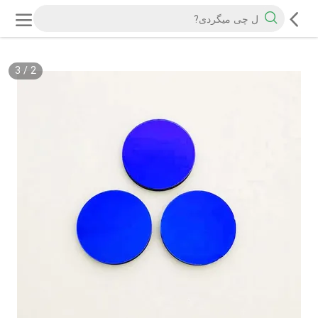
3
/
2