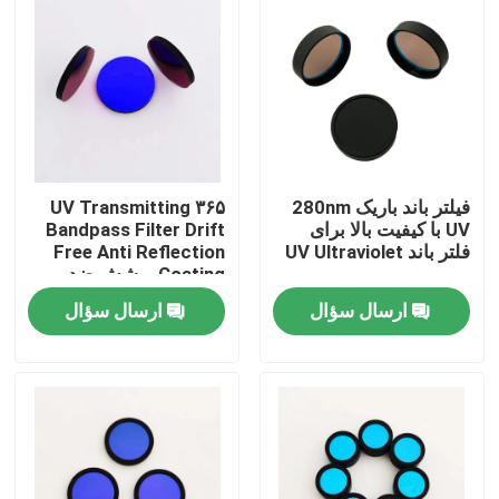
فیلتر باند باریک 280nm
۳۶۵ UV Transmitting
UV با کیفیت بالا برای
Bandpass Filter Drift
فلتر باند UV Ultraviolet
Free Anti Reflection
Coating پوشش ضد
انعکاس بدون حرکت
ارسال سؤال
ارسال سؤال
خانه
محصولات
فیلم های