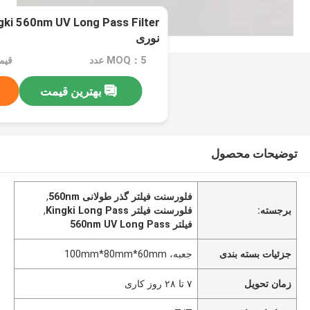
نوری
MOQ：5 عدد
بهترین قیمت
توضیحات محصول
فلورسنت فیلتر گذر طولانی 560nm
,
برجسته:
فلورسنت فیلتر Kingki Long Pass
,
فیلتر 560nm UV Long Pass
جزئیات بسته بندی
جعبه، 100mm*80mm*60mm
زمان تحویل
۷ تا ۲۸ روز کاری