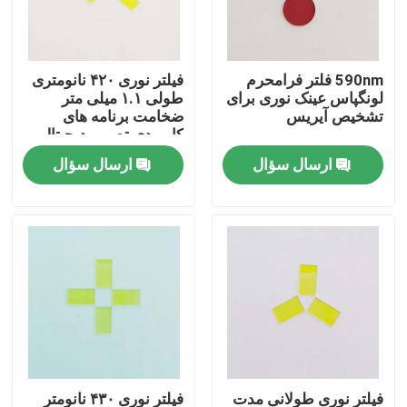
دربارهی ما
590nm فلتر فرامحرم
فیلتر نوری ۴۲۰ نانومتری
لونگپاس عینک نوری برای
طولی ۱.۱ میلی متر
کارخانه تور
تشخیص آیریس
ضخامت برنامه های
کاربردی تصویر دیجیتال
ارسال سؤال
ارسال سؤال
کنترل کیفیت
تماس با ما
درخواست نقل قول
فیلتر باندپاس نوری
فیلتر باند فلورسنت
فیلتر نوری طولانی مدت
فیلتر نوری ۴۳۰ نانومتر