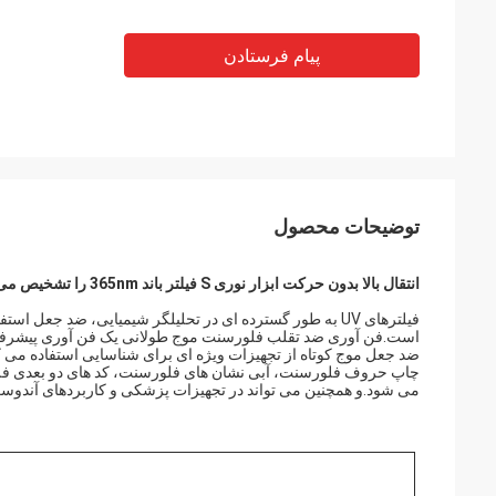
پیام فرستادن
توضیحات محصول
انتقال بالا بدون حرکت ابزار نوری S فیلتر باند 365nm را تشخیص می دهد
فیلترهای UV به طور گسترده ای در تحلیلگر شیمیایی، ضد جع
است.فن آوری ضد تقلب فلورسنت موج طولانی یک فن آوری پیشرفته
ضد جعل موج کوتاه از تجهیزات ویژه ای برای شناسایی استفاده می کن
چاپ حروف فلورسنت، آبی نشان های فلورسنت، کد های دو بعدی فلور
می شود.و همچنین می تواند در تجهیزات پزشکی و کاربردهای آندوس