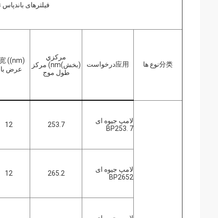
فیلترهای باندپاس تد
مرکزي
宽 ((
nm)
分类نوع ها
应用
درخواست
(بخش)
nm
) مرکز
عرض بان
طول موج
لامپ جیوه ای
12
253.7
BP253. 7
لامپ جیوه ای
12
265.2
BP2652