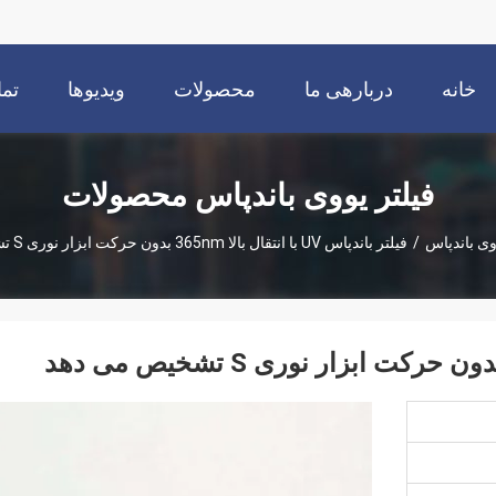
خانه
دربارهی ما
محصولات
ویدیوها
تما
فیلتر یووی باندپاس محصولات
وی باندپاس
/
فیلتر باندپاس UV با انتقال بالا 365nm بدون حرکت ابزار نوری S تشخیص می دهد