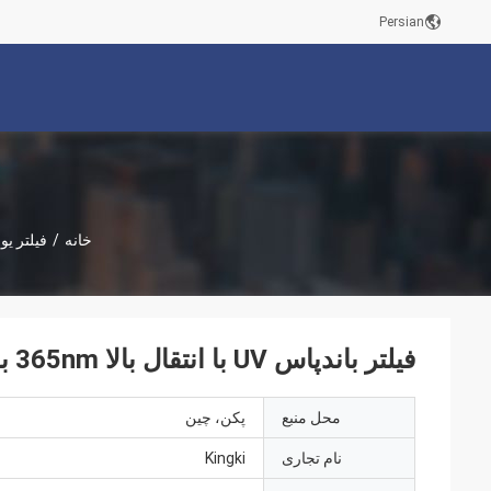
Persian
خانه
/
فیلتر یو
فیلتر باندپاس UV با انتقال بالا 365nm بدون حرکت ابزار نوری S تشخیص می دهد
محل منبع
پکن، چین
نام تجاری
Kingki