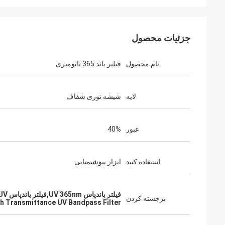
جزئیات محصول
نام محصول
فیلتر باند 365 نانومتری
لایه
شیشه نوری شفاف
عبور
40%
استفاده کنید
ابزار بیوشیمیایی
فیلتر باندپاس UV 365nm,فیلتر باندپاس UV با انتقال بالا,فیلتر باند پاس نوری S Detect
برجسته کردن
h Transmittance UV Bandpass Filter