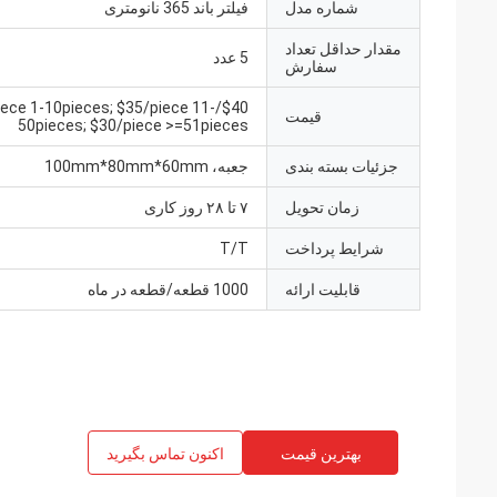
شماره مدل
فیلتر باند 365 نانومتری
مقدار حداقل تعداد
5 عدد
سفارش
40/piece 1-10pieces; $35/piece 11-
قیمت
50pieces; $30/piece >=51pieces
جزئیات بسته بندی
جعبه، 100mm*80mm*60mm
زمان تحویل
۷ تا ۲۸ روز کاری
شرایط پرداخت
T/T
قابلیت ارائه
1000 قطعه/قطعه در ماه
بهترین قیمت
اکنون تماس بگیرید