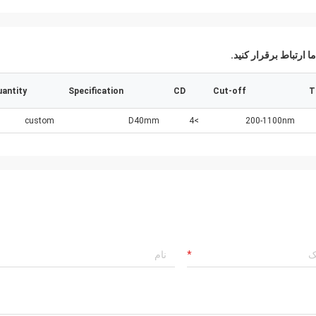
ا ارتباط برقرار کنید.
antity
Specification
CD
Cut-off
T
custom
D40mm
>4
200-1100nm