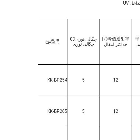
اخل UV
(٪)
峰值透射率
半
چگالی نوری0D
型号
نوع
چگالی نوری
د
حداکثر انتقال
KK-BP254
5
12
KK-BP265
5
12