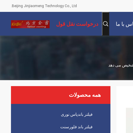
Beijing Jinjiaomeng Technology Co., Ltd.
س با ما
درخواست نقل قول
همه محصولات
فیلتر باندپاس نوری
فیلتر باند فلورسنت