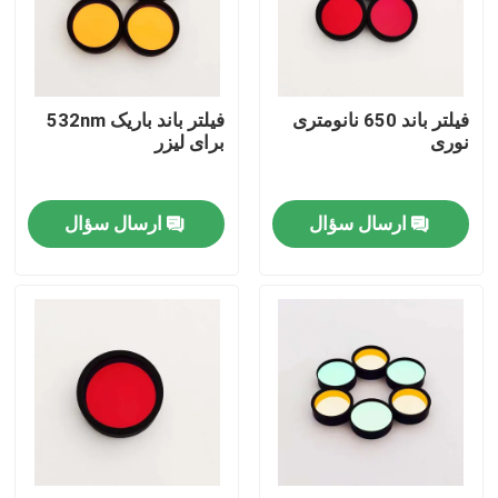
دربارهی ما
فیلتر باند 650 نانومتری
فیلتر باند باریک 532nm
کارخانه تور
نوری
برای لیزر
کنترل کیفیت
ارسال سؤال
ارسال سؤال
تماس با ما
درخواست نقل قول
فیلتر باندپاس نوری
فیلتر باند فلورسنت