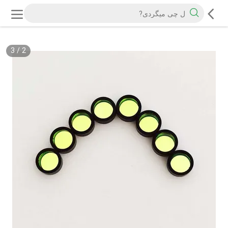
3
/
2