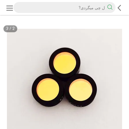
3
/
2