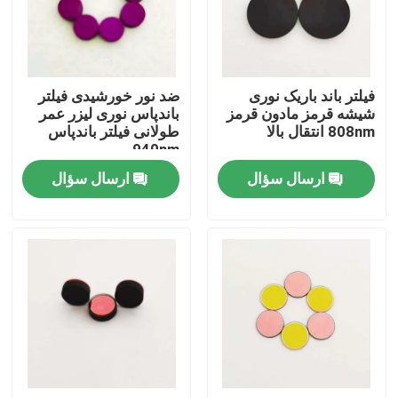
دربارهی ما
فیلتر باند باریک نوری
ضد نور خورشیدی فیلتر
کارخانه تور
شیشه قرمز مادون قرمز
باندپاس نوری لیزر عمر
808nm انتقال بالا
طولانی فیلتر باندپاس
940nm
کنترل کیفیت
ارسال سؤال
ارسال سؤال
تماس با ما
درخواست نقل قول
فیلتر باندپاس نوری
فیلتر باند فلورسنت