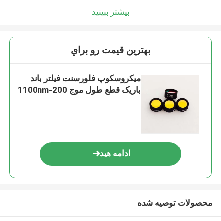
بیشتر ببینید
بهترين قيمت رو براي
میکروسکوپ فلورسنت فیلتر باند
باریک قطع طول موج 200-1100nm
ادامه هید
محصولات توصیه شده